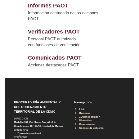
Informes PAOT
Información destacada de las acciones
PAOT
Verificadores PAOT
Personal PAOT autorizado
con funciones de verificación
Comunicados PAOT
Acciones destacadas PAOT
PROCURADURÍA AMBIENTAL Y
Navegación
DEL ORDENAMIENTO
Inicio
TERRITORIAL DE LA CDMX
Denuncia
¿Quiénes somos?
DIRECCIÓN
Micrositios
Medellín 202, Col. Roma Sur, Alcaldía
Comunicados
Cuauhtémoc, C.P. 06700, Ciudad de México
Consejo de Gobierno
WEB E-MAIL
Correo Institucional
TELÉFONO