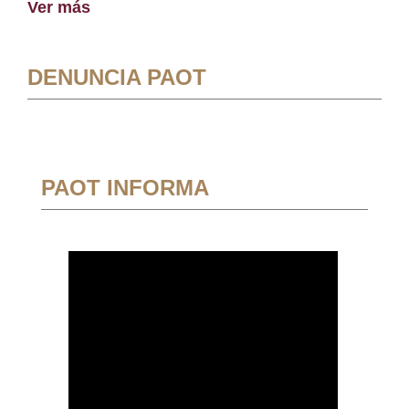
Ver más
DENUNCIA PAOT
PAOT INFORMA