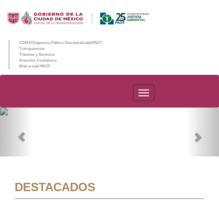
CDMX/Organismo Público Descentralizado/PAOT
Transparencia
Trámites y Servicios
Atención Ciudadana
Web e-mail PAOT
PAOT
Previous
Nex
DESTACADOS