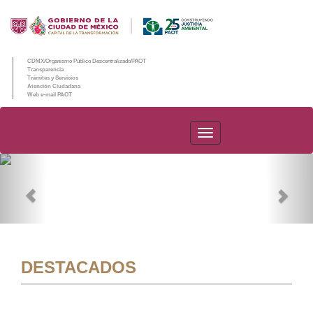
CDMX/Organismo Público Descentralizado/PAOT
Transparencia
Trámites y Servicios
Atención Ciudadana
Web e-mail PAOT
PAOT
Previous
Nex
DESTACADOS