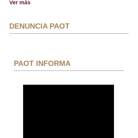
Ver más
DENUNCIA PAOT
PAOT INFORMA