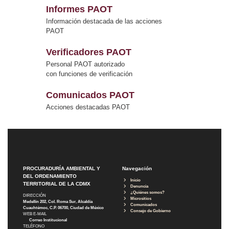
Informes PAOT
Información destacada de las acciones
PAOT
Verificadores PAOT
Personal PAOT autorizado
con funciones de verificación
Comunicados PAOT
Acciones destacadas PAOT
PROCURADURÍA AMBIENTAL Y
Navegación
DEL ORDENAMIENTO
Inicio
TERRITORIAL DE LA CDMX
Denuncia
¿Quiénes somos?
DIRECCIÓN
Micrositios
Medellín 202, Col. Roma Sur, Alcaldía
Comunicados
Cuauhtémoc, C.P. 06700, Ciudad de México
Consejo de Gobierno
WEB E-MAIL
Correo Institucional
TELÉFONO