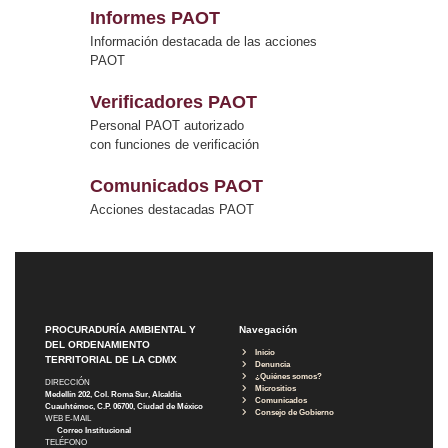
Informes PAOT
Información destacada de las acciones
PAOT
Verificadores PAOT
Personal PAOT autorizado
con funciones de verificación
Comunicados PAOT
Acciones destacadas PAOT
PROCURADURÍA AMBIENTAL Y
Navegación
DEL ORDENAMIENTO
Inicio
TERRITORIAL DE LA CDMX
Denuncia
¿Quiénes somos?
DIRECCIÓN
Micrositios
Medellín 202, Col. Roma Sur, Alcaldía
Comunicados
Cuauhtémoc, C.P. 06700, Ciudad de México
Consejo de Gobierno
WEB E-MAIL
Correo Institucional
TELÉFONO