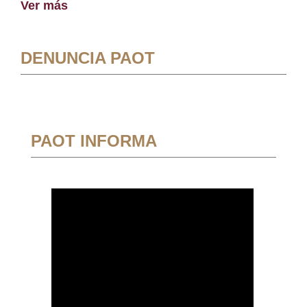
Ver más
DENUNCIA PAOT
PAOT INFORMA