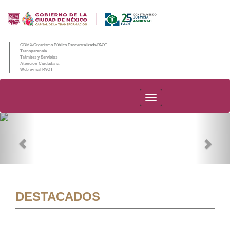
CDMX/Organismo Público Descentralizado/PAOT
Transparencia
Trámites y Servicios
Atención Ciudadana
Web e-mail PAOT
PAOT
Previous
Nex
DESTACADOS