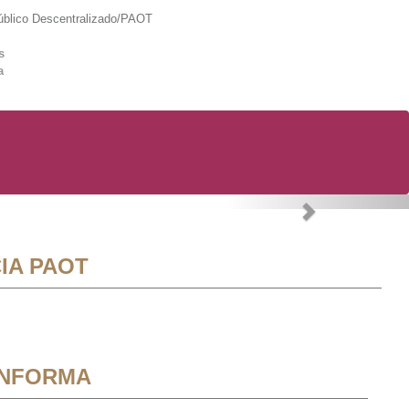
lico Descentralizado/PAOT
s
a
Next
IA PAOT
INFORMA