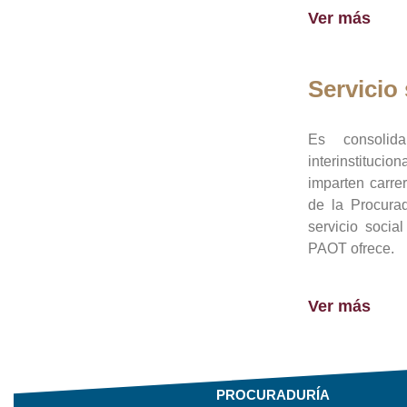
Ver más
Servicio 
Es consolid
interinstituci
imparten carre
de la Procura
servicio socia
PAOT ofrece.
Ver más
PROCURADURÍA