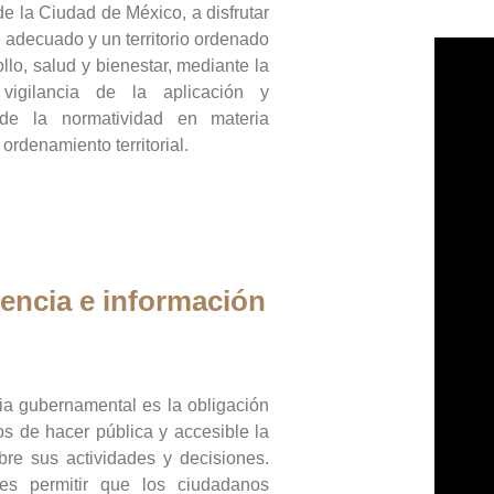
de la Ciudad de México, a disfrutar
 adecuado y un territorio ordenado
llo, salud y bienestar, mediante la
vigilancia de la aplicación y
 de la normatividad en materia
 ordenamiento territorial.
encia e información
ia gubernamental es la obligación
os de hacer pública y accesible la
bre sus actividades y decisiones.
es permitir que los ciudadanos