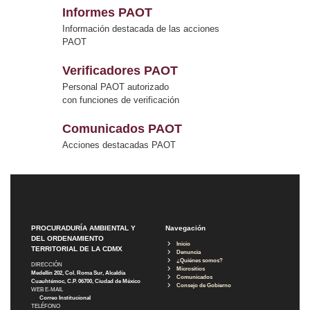
Informes PAOT
Información destacada de las acciones
PAOT
Verificadores PAOT
Personal PAOT autorizado
con funciones de verificación
Comunicados PAOT
Acciones destacadas PAOT
PROCURADURÍA AMBIENTAL Y
Navegación
DEL ORDENAMIENTO
Inicio
TERRITORIAL DE LA CDMX
Denuncia
¿Quiénes somos?
DIRECCIÓN
Micrositios
Medellín 202, Col. Roma Sur, Alcaldía
Comunicados
Cuauhtémoc, C.P. 06700, Ciudad de México
Consejo de Gobierno
WEB E-MAIL
Correo Institucional
TELÉFONO