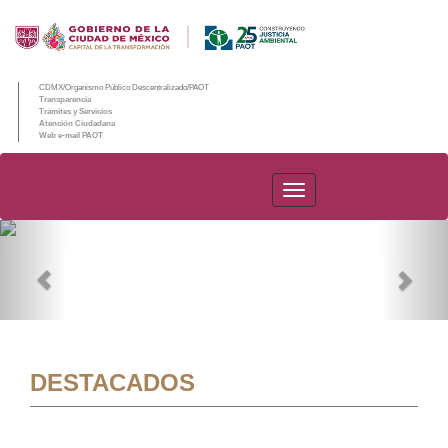
CDMX/Organismo Público Descentralizado/PAOT
Transparencia
Trámites y Servicios
Atención Ciudadana
Web e-mail PAOT
PAOT
Previous
Nex
DESTACADOS