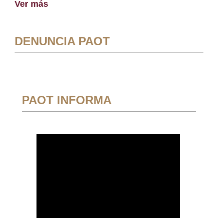
Ver más
DENUNCIA PAOT
PAOT INFORMA