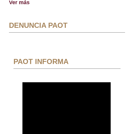
Ver más
DENUNCIA PAOT
PAOT INFORMA