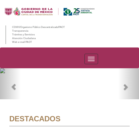
CDMX/Organismo Público Descentralizado/PAOT
Transparencia
Trámites y Servicios
Atención Ciudadana
Web e-mail PAOT
PAOT
Previous
Nex
DESTACADOS