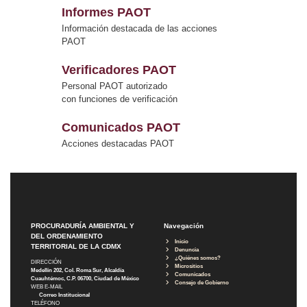
Informes PAOT
Información destacada de las acciones
PAOT
Verificadores PAOT
Personal PAOT autorizado
con funciones de verificación
Comunicados PAOT
Acciones destacadas PAOT
PROCURADURÍA AMBIENTAL Y
Navegación
DEL ORDENAMIENTO
Inicio
TERRITORIAL DE LA CDMX
Denuncia
¿Quiénes somos?
DIRECCIÓN
Micrositios
Medellín 202, Col. Roma Sur, Alcaldía
Comunicados
Cuauhtémoc, C.P. 06700, Ciudad de México
Consejo de Gobierno
WEB E-MAIL
Correo Institucional
TELÉFONO