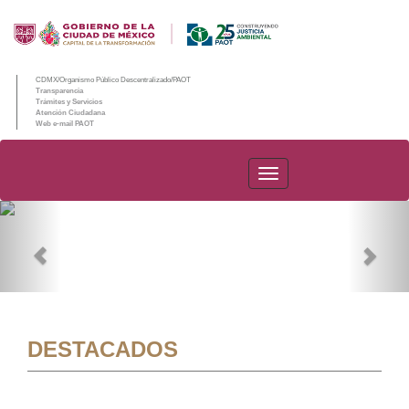
CDMX/Organismo Público Descentralizado/PAOT
Transparencia
Trámites y Servicios
Atención Ciudadana
Web e-mail PAOT
PAOT
Previous
Nex
DESTACADOS