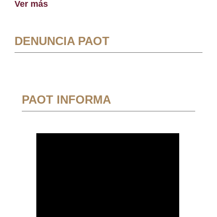
Ver más
DENUNCIA PAOT
PAOT INFORMA