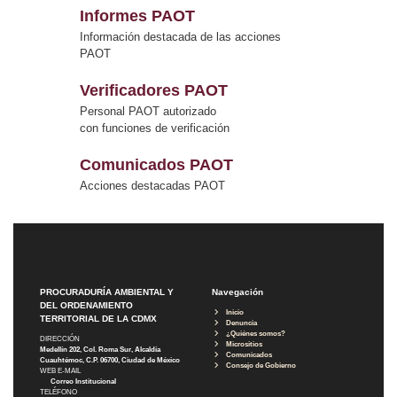
Informes PAOT
Información destacada de las acciones
PAOT
Verificadores PAOT
Personal PAOT autorizado
con funciones de verificación
Comunicados PAOT
Acciones destacadas PAOT
PROCURADURÍA AMBIENTAL Y
Navegación
DEL ORDENAMIENTO
Inicio
TERRITORIAL DE LA CDMX
Denuncia
¿Quiénes somos?
DIRECCIÓN
Micrositios
Medellín 202, Col. Roma Sur, Alcaldía
Comunicados
Cuauhtémoc, C.P. 06700, Ciudad de México
Consejo de Gobierno
WEB E-MAIL
Correo Institucional
TELÉFONO