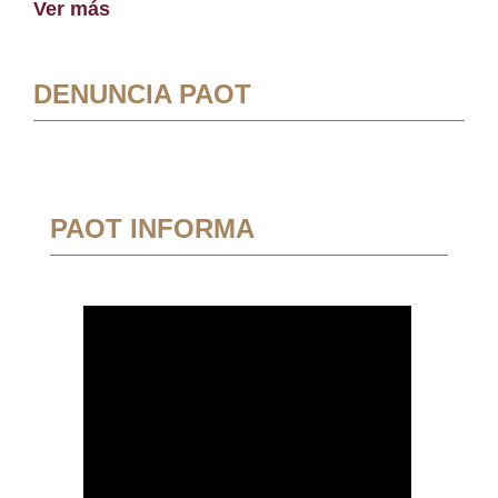
Ver más
DENUNCIA PAOT
PAOT INFORMA