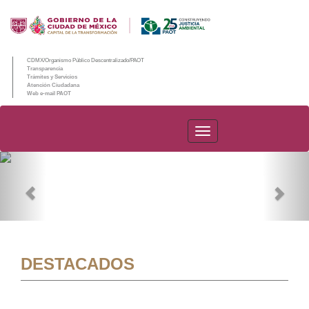
CDMX/Organismo Público Descentralizado/PAOT
Transparencia
Trámites y Servicios
Atención Ciudadana
Web e-mail PAOT
PAOT
Previous
Nex
DESTACADOS