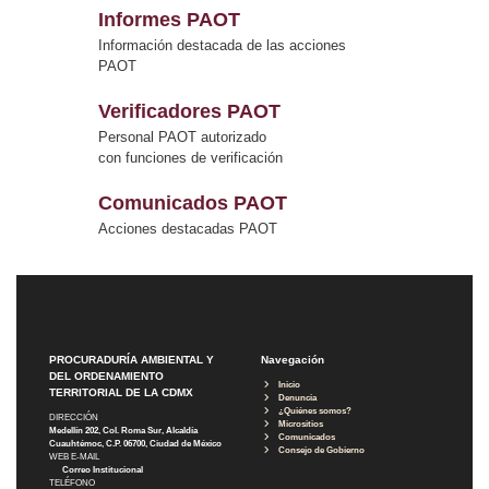
Informes PAOT
Información destacada de las acciones
PAOT
Verificadores PAOT
Personal PAOT autorizado
con funciones de verificación
Comunicados PAOT
Acciones destacadas PAOT
PROCURADURÍA AMBIENTAL Y
Navegación
DEL ORDENAMIENTO
Inicio
TERRITORIAL DE LA CDMX
Denuncia
¿Quiénes somos?
DIRECCIÓN
Micrositios
Medellín 202, Col. Roma Sur, Alcaldía
Comunicados
Cuauhtémoc, C.P. 06700, Ciudad de México
Consejo de Gobierno
WEB E-MAIL
Correo Institucional
TELÉFONO