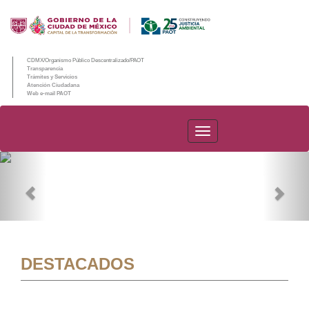
CDMX/Organismo Público Descentralizado/PAOT
Transparencia
Trámites y Servicios
Atención Ciudadana
Web e-mail PAOT
PAOT
Previous
Nex
DESTACADOS