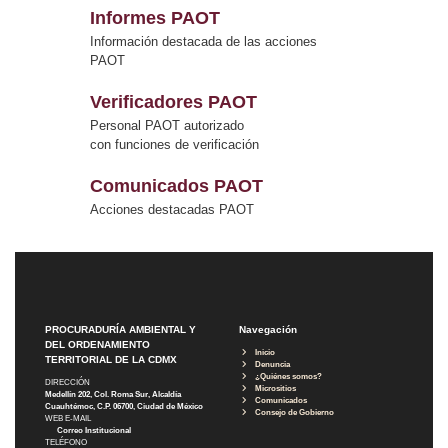
Informes PAOT
Información destacada de las acciones
PAOT
Verificadores PAOT
Personal PAOT autorizado
con funciones de verificación
Comunicados PAOT
Acciones destacadas PAOT
PROCURADURÍA AMBIENTAL Y
Navegación
DEL ORDENAMIENTO
Inicio
TERRITORIAL DE LA CDMX
Denuncia
¿Quiénes somos?
DIRECCIÓN
Micrositios
Medellín 202, Col. Roma Sur, Alcaldía
Comunicados
Cuauhtémoc, C.P. 06700, Ciudad de México
Consejo de Gobierno
WEB E-MAIL
Correo Institucional
TELÉFONO