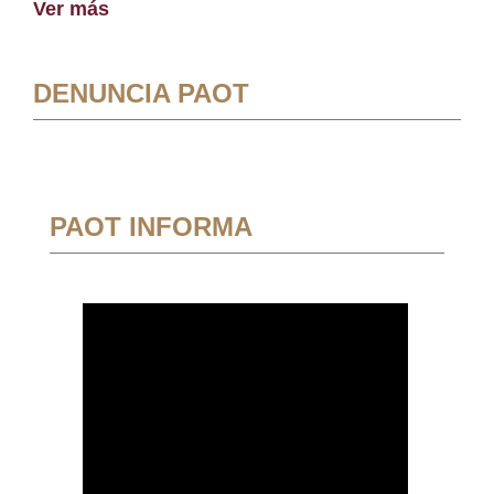
Ver más
DENUNCIA PAOT
PAOT INFORMA