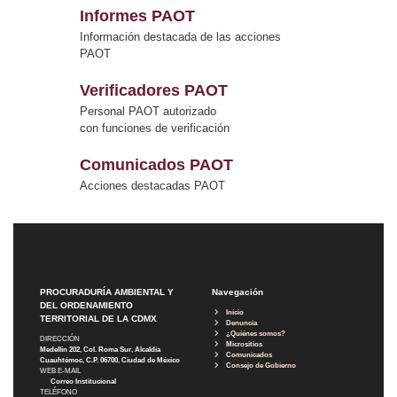
Informes PAOT
Información destacada de las acciones
PAOT
Verificadores PAOT
Personal PAOT autorizado
con funciones de verificación
Comunicados PAOT
Acciones destacadas PAOT
PROCURADURÍA AMBIENTAL Y
Navegación
DEL ORDENAMIENTO
Inicio
TERRITORIAL DE LA CDMX
Denuncia
¿Quiénes somos?
DIRECCIÓN
Micrositios
Medellín 202, Col. Roma Sur, Alcaldía
Comunicados
Cuauhtémoc, C.P. 06700, Ciudad de México
Consejo de Gobierno
WEB E-MAIL
Correo Institucional
TELÉFONO