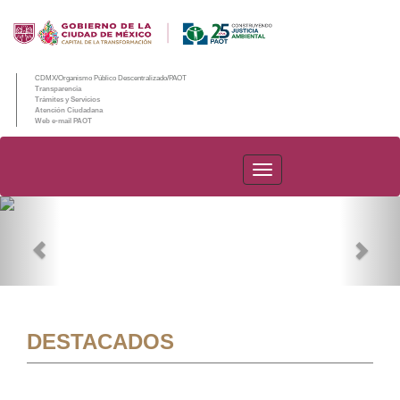
CDMX/Organismo Público Descentralizado/PAOT
Transparencia
Trámites y Servicios
Atención Ciudadana
Web e-mail PAOT
PAOT
Previous
Nex
DESTACADOS