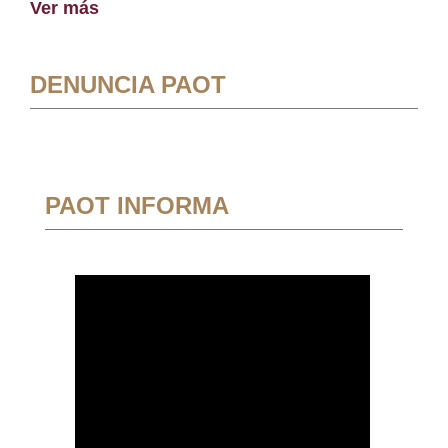
Ver más
DENUNCIA PAOT
PAOT INFORMA