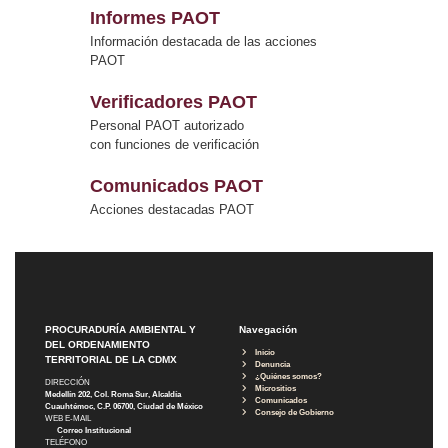
Informes PAOT
Información destacada de las acciones
PAOT
Verificadores PAOT
Personal PAOT autorizado
con funciones de verificación
Comunicados PAOT
Acciones destacadas PAOT
PROCURADURÍA AMBIENTAL Y
Navegación
DEL ORDENAMIENTO
Inicio
TERRITORIAL DE LA CDMX
Denuncia
¿Quiénes somos?
DIRECCIÓN
Micrositios
Medellín 202, Col. Roma Sur, Alcaldía
Comunicados
Cuauhtémoc, C.P. 06700, Ciudad de México
Consejo de Gobierno
WEB E-MAIL
Correo Institucional
TELÉFONO