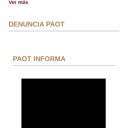
Ver más
DENUNCIA PAOT
PAOT INFORMA