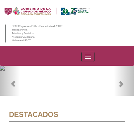
CDMX/Organismo Público Descentralizado/PAOT
Transparencia
Trámites y Servicios
Atención Ciudadana
Web e-mail PAOT
PAOT
Previous
Nex
DESTACADOS