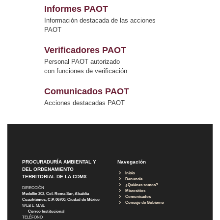
Informes PAOT
Información destacada de las acciones
PAOT
Verificadores PAOT
Personal PAOT autorizado
con funciones de verificación
Comunicados PAOT
Acciones destacadas PAOT
PROCURADURÍA AMBIENTAL Y
Navegación
DEL ORDENAMIENTO
Inicio
TERRITORIAL DE LA CDMX
Denuncia
¿Quiénes somos?
DIRECCIÓN
Micrositios
Medellín 202, Col. Roma Sur, Alcaldía
Comunicados
Cuauhtémoc, C.P. 06700, Ciudad de México
Consejo de Gobierno
WEB E-MAIL
Correo Institucional
TELÉFONO