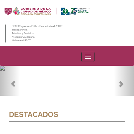
CDMX/Organismo Público Descentralizado/PAOT
Transparencia
Trámites y Servicios
Atención Ciudadana
Web e-mail PAOT
PAOT
Previous
Nex
DESTACADOS