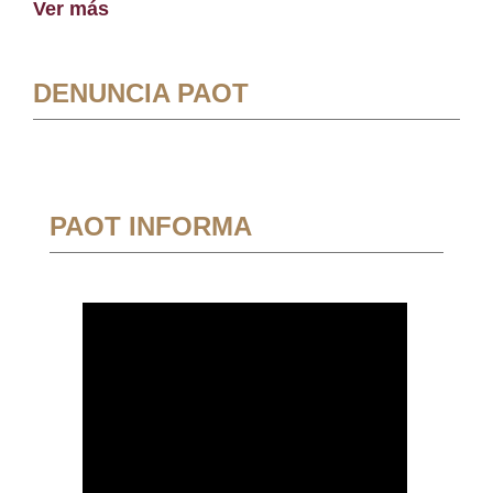
Ver más
DENUNCIA PAOT
PAOT INFORMA