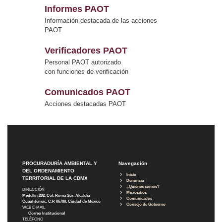
Informes PAOT
Información destacada de las acciones
PAOT
Verificadores PAOT
Personal PAOT autorizado
con funciones de verificación
Comunicados PAOT
Acciones destacadas PAOT
PROCURADURÍA AMBIENTAL Y
Navegación
DEL ORDENAMIENTO
Inicio
TERRITORIAL DE LA CDMX
Denuncia
¿Quiénes somos?
DIRECCIÓN
Micrositios
Medellín 202, Col. Roma Sur, Alcaldía
Comunicados
Cuauhtémoc, C.P. 06700, Ciudad de México
Consejo de Gobierno
WEB E-MAIL
Correo Institucional
TELÉFONO