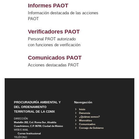
Informes PAOT
Información destacada de las acciones
PAOT
Verificadores PAOT
Personal PAOT autorizado
con funciones de verificación
Comunicados PAOT
Acciones destacadas PAOT
PROCURADURÍA AMBIENTAL Y
Navegación
DEL ORDENAMIENTO
Inicio
TERRITORIAL DE LA CDMX
Denuncia
¿Quiénes somos?
DIRECCIÓN
Micrositios
Medellín 202, Col. Roma Sur, Alcaldía
Comunicados
Cuauhtémoc, C.P. 06700, Ciudad de México
Consejo de Gobierno
WEB E-MAIL
Correo Institucional
TELÉFONO