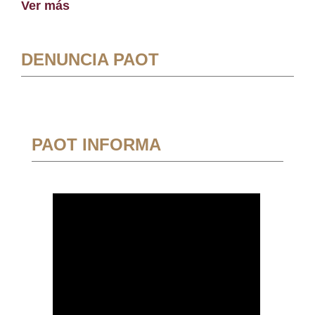
Ver más
DENUNCIA PAOT
PAOT INFORMA