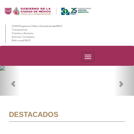
CDMX/Organismo Público Descentralizado/PAOT
Transparencia
Trámites y Servicios
Atención Ciudadana
Web e-mail PAOT
PAOT
Previous
Nex
DESTACADOS