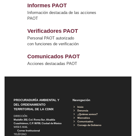
Informes PAOT
Información destacada de las acciones
PAOT
Verificadores PAOT
Personal PAOT autorizado
con funciones de verificación
Comunicados PAOT
Acciones destacadas PAOT
PROCURADURÍA AMBIENTAL Y
Navegación
DEL ORDENAMIENTO
Inicio
TERRITORIAL DE LA CDMX
Denuncia
¿Quiénes somos?
DIRECCIÓN
Micrositios
Medellín 202, Col. Roma Sur, Alcaldía
Comunicados
Cuauhtémoc, C.P. 06700, Ciudad de México
Consejo de Gobierno
WEB E-MAIL
Correo Institucional
TELÉFONO