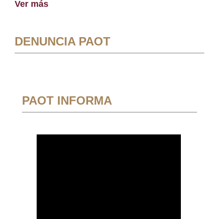
Ver más
DENUNCIA PAOT
PAOT INFORMA