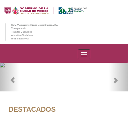
CDMX/Organismo Público Descentralizado/PAOT
Transparencia
Trámites y Servicios
Atención Ciudadana
Web e-mail PAOT
PAOT
Previous
Nex
DESTACADOS