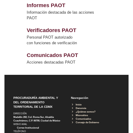
Informes PAOT
Información destacada de las acciones
PAOT
Verificadores PAOT
Personal PAOT autorizado
con funciones de verificación
Comunicados PAOT
Acciones destacadas PAOT
PROCURADURÍA AMBIENTAL Y
Navegación
DEL ORDENAMIENTO
Inicio
TERRITORIAL DE LA CDMX
Denuncia
¿Quiénes somos?
DIRECCIÓN
Micrositios
Medellín 202, Col. Roma Sur, Alcaldía
Comunicados
Cuauhtémoc, C.P. 06700, Ciudad de México
Consejo de Gobierno
WEB E-MAIL
Correo Institucional
TELÉFONO