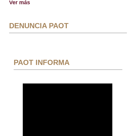
Ver más
DENUNCIA PAOT
PAOT INFORMA