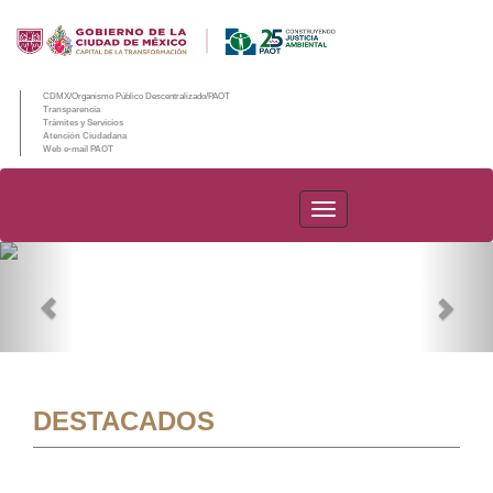
CDMX/Organismo Público Descentralizado/PAOT
Transparencia
Trámites y Servicios
Atención Ciudadana
Web e-mail PAOT
PAOT
Previous
Nex
DESTACADOS