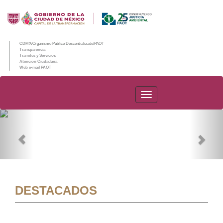
CDMX/Organismo Público Descentralizado/PAOT
Transparencia
Trámites y Servicios
Atención Ciudadana
Web e-mail PAOT
PAOT
Previous
Nex
DESTACADOS