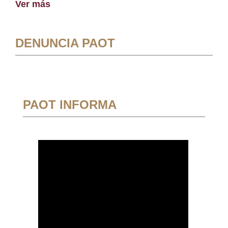
Ver más
DENUNCIA PAOT
PAOT INFORMA