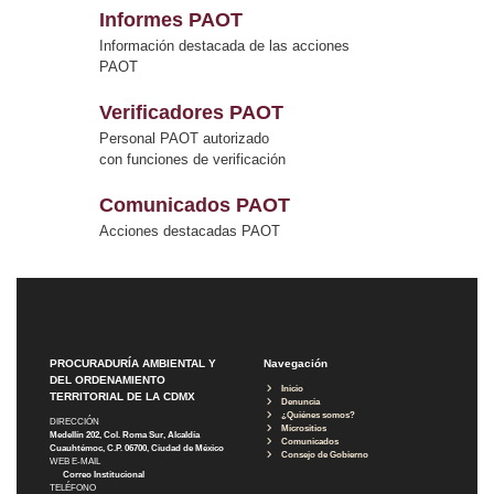
Informes PAOT
Información destacada de las acciones
PAOT
Verificadores PAOT
Personal PAOT autorizado
con funciones de verificación
Comunicados PAOT
Acciones destacadas PAOT
PROCURADURÍA AMBIENTAL Y
Navegación
DEL ORDENAMIENTO
Inicio
TERRITORIAL DE LA CDMX
Denuncia
¿Quiénes somos?
DIRECCIÓN
Micrositios
Medellín 202, Col. Roma Sur, Alcaldía
Comunicados
Cuauhtémoc, C.P. 06700, Ciudad de México
Consejo de Gobierno
WEB E-MAIL
Correo Institucional
TELÉFONO