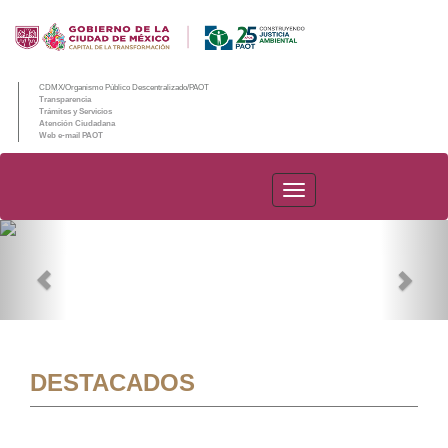
CDMX/Organismo Público Descentralizado/PAOT
Transparencia
Trámites y Servicios
Atención Ciudadana
Web e-mail PAOT
PAOT
Previous
Nex
DESTACADOS