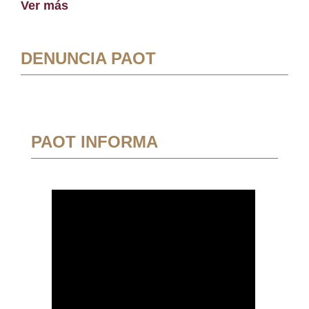
Ver más
DENUNCIA PAOT
PAOT INFORMA