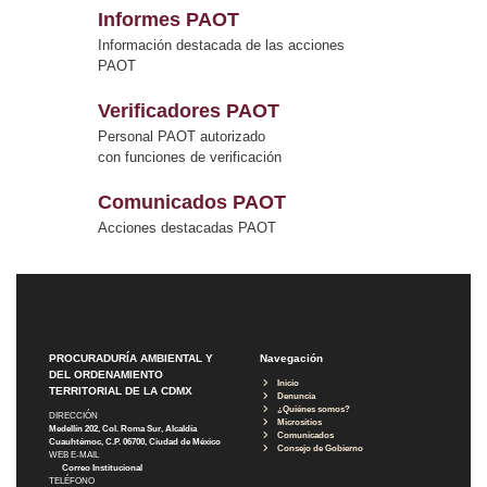
Informes PAOT
Información destacada de las acciones
PAOT
Verificadores PAOT
Personal PAOT autorizado
con funciones de verificación
Comunicados PAOT
Acciones destacadas PAOT
PROCURADURÍA AMBIENTAL Y
Navegación
DEL ORDENAMIENTO
Inicio
TERRITORIAL DE LA CDMX
Denuncia
¿Quiénes somos?
DIRECCIÓN
Micrositios
Medellín 202, Col. Roma Sur, Alcaldía
Comunicados
Cuauhtémoc, C.P. 06700, Ciudad de México
Consejo de Gobierno
WEB E-MAIL
Correo Institucional
TELÉFONO