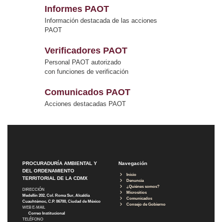
Informes PAOT
Información destacada de las acciones
PAOT
Verificadores PAOT
Personal PAOT autorizado
con funciones de verificación
Comunicados PAOT
Acciones destacadas PAOT
PROCURADURÍA AMBIENTAL Y
Navegación
DEL ORDENAMIENTO
Inicio
TERRITORIAL DE LA CDMX
Denuncia
¿Quiénes somos?
DIRECCIÓN
Micrositios
Medellín 202, Col. Roma Sur, Alcaldía
Comunicados
Cuauhtémoc, C.P. 06700, Ciudad de México
Consejo de Gobierno
WEB E-MAIL
Correo Institucional
TELÉFONO