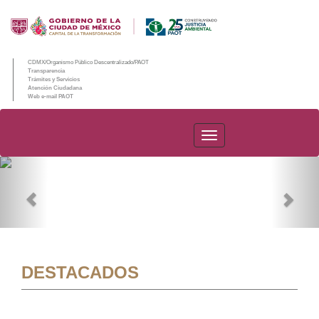
CDMX/Organismo Público Descentralizado/PAOT
Transparencia
Trámites y Servicios
Atención Ciudadana
Web e-mail PAOT
PAOT
Previous
Nex
DESTACADOS