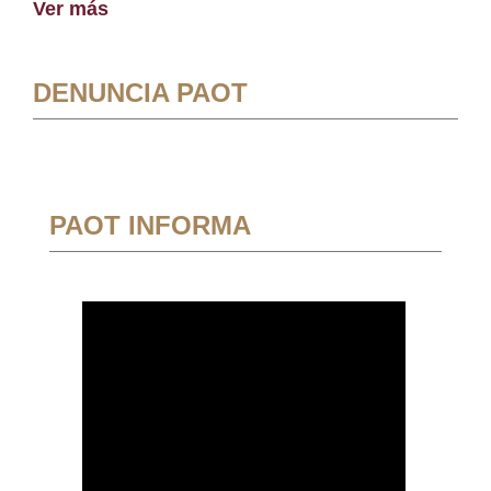
Ver más
DENUNCIA PAOT
PAOT INFORMA