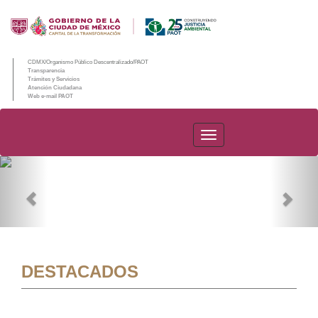
CDMX/Organismo Público Descentralizado/PAOT
Transparencia
Trámites y Servicios
Atención Ciudadana
Web e-mail PAOT
PAOT
Previous
Nex
DESTACADOS