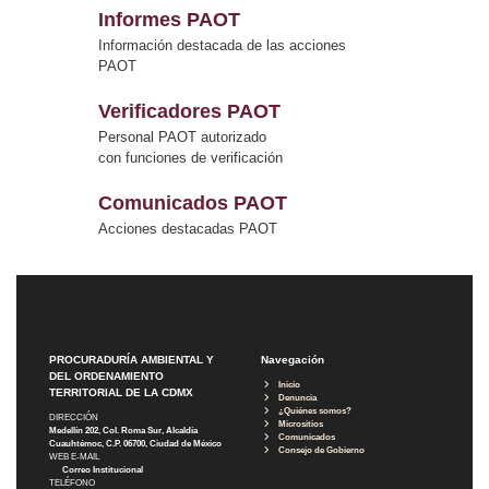
Informes PAOT
Información destacada de las acciones
PAOT
Verificadores PAOT
Personal PAOT autorizado
con funciones de verificación
Comunicados PAOT
Acciones destacadas PAOT
PROCURADURÍA AMBIENTAL Y
Navegación
DEL ORDENAMIENTO
Inicio
TERRITORIAL DE LA CDMX
Denuncia
¿Quiénes somos?
DIRECCIÓN
Micrositios
Medellín 202, Col. Roma Sur, Alcaldía
Comunicados
Cuauhtémoc, C.P. 06700, Ciudad de México
Consejo de Gobierno
WEB E-MAIL
Correo Institucional
TELÉFONO