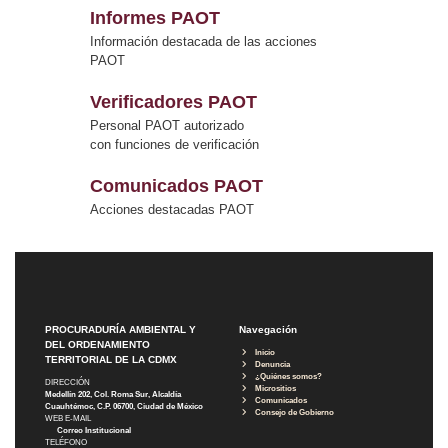
Informes PAOT
Información destacada de las acciones
PAOT
Verificadores PAOT
Personal PAOT autorizado
con funciones de verificación
Comunicados PAOT
Acciones destacadas PAOT
PROCURADURÍA AMBIENTAL Y
Navegación
DEL ORDENAMIENTO
Inicio
TERRITORIAL DE LA CDMX
Denuncia
¿Quiénes somos?
DIRECCIÓN
Micrositios
Medellín 202, Col. Roma Sur, Alcaldía
Comunicados
Cuauhtémoc, C.P. 06700, Ciudad de México
Consejo de Gobierno
WEB E-MAIL
Correo Institucional
TELÉFONO