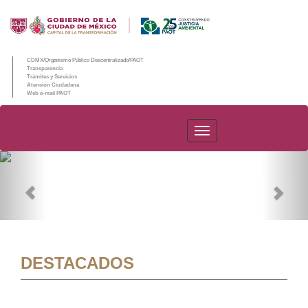
CDMX/Organismo Público Descentralizado/PAOT
Transparencia
Trámites y Servicios
Atención Ciudadana
Web e-mail PAOT
PAOT
Previous
Nex
DESTACADOS