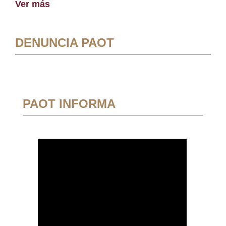
Ver más
DENUNCIA PAOT
PAOT INFORMA