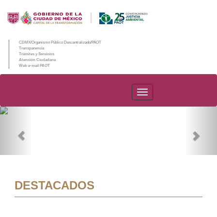
CDMX/Organismo Público Descentralizado/PAOT
Transparencia
Trámites y Servicios
Atención Ciudadana
Web e-mail PAOT
PAOT
Previous
Nex
DESTACADOS