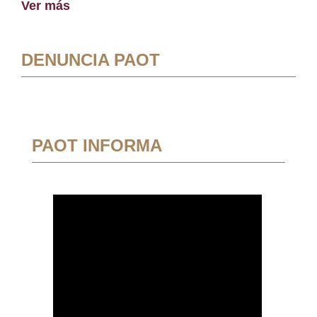
Ver más
DENUNCIA PAOT
PAOT INFORMA