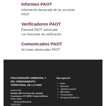
Informes PAOT
Información destacada de las acciones
PAOT
Verificadores PAOT
Personal PAOT autorizado
con funciones de verificación
Comunicados PAOT
Acciones destacadas PAOT
PROCURADURÍA AMBIENTAL Y
Navegación
DEL ORDENAMIENTO
Inicio
TERRITORIAL DE LA CDMX
Denuncia
¿Quiénes somos?
DIRECCIÓN
Micrositios
Medellín 202, Col. Roma Sur, Alcaldía
Comunicados
Cuauhtémoc, C.P. 06700, Ciudad de México
Consejo de Gobierno
WEB E-MAIL
Correo Institucional
TELÉFONO