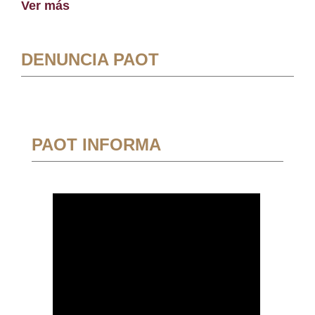
Ver más
DENUNCIA PAOT
PAOT INFORMA