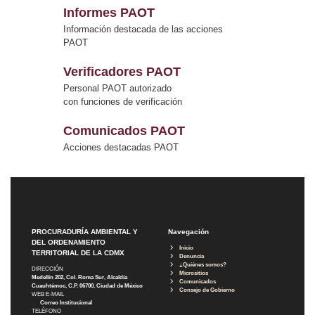
Informes PAOT
Información destacada de las acciones
PAOT
Verificadores PAOT
Personal PAOT autorizado
con funciones de verificación
Comunicados PAOT
Acciones destacadas PAOT
PROCURADURÍA AMBIENTAL Y
Navegación
DEL ORDENAMIENTO
Inicio
TERRITORIAL DE LA CDMX
Denuncia
¿Quiénes somos?
DIRECCIÓN
Micrositios
Medellín 202, Col. Roma Sur, Alcaldía
Comunicados
Cuauhtémoc, C.P. 06700, Ciudad de México
Consejo de Gobierno
WEB E-MAIL
Correo Institucional
TELÉFONO