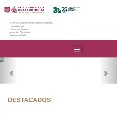
CDMX/Organismo Público Descentralizado/PAOT
Transparencia
Trámites y Servicios
Atención Ciudadana
Web e-mail PAOT
PAOT
Previous
Nex
DESTACADOS