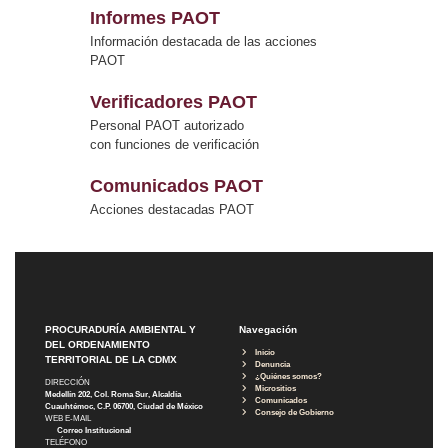
Informes PAOT
Información destacada de las acciones
PAOT
Verificadores PAOT
Personal PAOT autorizado
con funciones de verificación
Comunicados PAOT
Acciones destacadas PAOT
PROCURADURÍA AMBIENTAL Y
Navegación
DEL ORDENAMIENTO
Inicio
TERRITORIAL DE LA CDMX
Denuncia
¿Quiénes somos?
DIRECCIÓN
Micrositios
Medellín 202, Col. Roma Sur, Alcaldía
Comunicados
Cuauhtémoc, C.P. 06700, Ciudad de México
Consejo de Gobierno
WEB E-MAIL
Correo Institucional
TELÉFONO