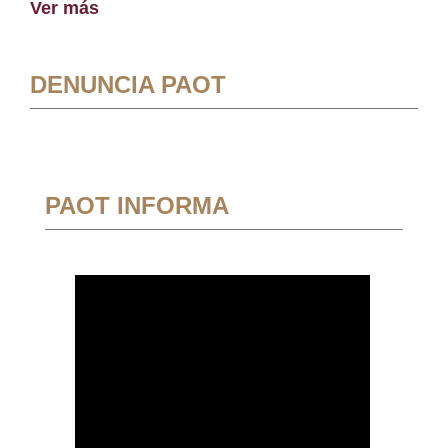
Ver más
DENUNCIA PAOT
PAOT INFORMA