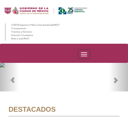
CDMX/Organismo Público Descentralizado/PAOT
Transparencia
Trámites y Servicios
Atención Ciudadana
Web e-mail PAOT
PAOT
Previous
Nex
DESTACADOS