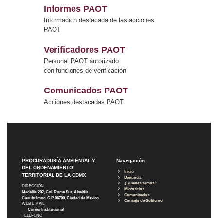
Informes PAOT
Información destacada de las acciones
PAOT
Verificadores PAOT
Personal PAOT autorizado
con funciones de verificación
Comunicados PAOT
Acciones destacadas PAOT
PROCURADURÍA AMBIENTAL Y
Navegación
DEL ORDENAMIENTO
Inicio
TERRITORIAL DE LA CDMX
Denuncia
¿Quiénes somos?
DIRECCIÓN
Micrositios
Medellín 202, Col. Roma Sur, Alcaldía
Comunicados
Cuauhtémoc, C.P. 06700, Ciudad de México
Consejo de Gobierno
WEB E-MAIL
Correo Institucional
TELÉFONO