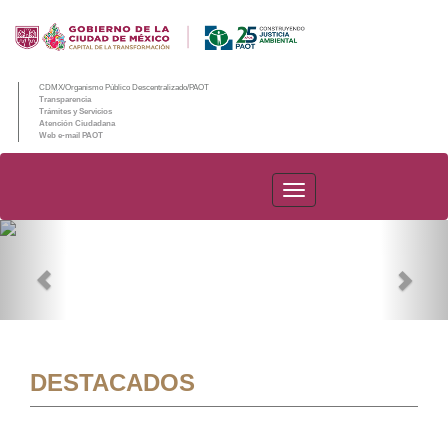
CDMX/Organismo Público Descentralizado/PAOT
Transparencia
Trámites y Servicios
Atención Ciudadana
Web e-mail PAOT
PAOT
Previous
Nex
DESTACADOS