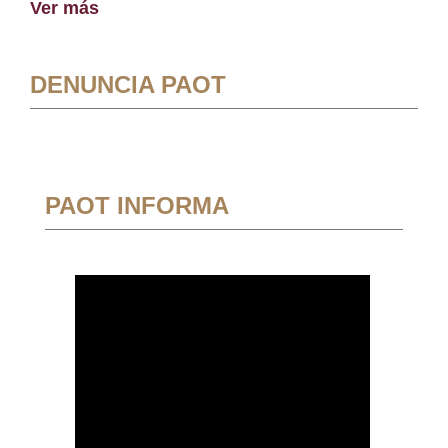
Ver más
DENUNCIA PAOT
PAOT INFORMA