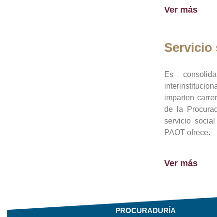
Ver más
Servicio 
Es consolid
interinstituci
imparten carre
de la Procura
servicio socia
PAOT ofrece.
Ver más
PROCURADURÍA