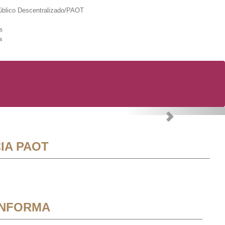
lico Descentralizado/PAOT
s
a
Next
IA PAOT
INFORMA