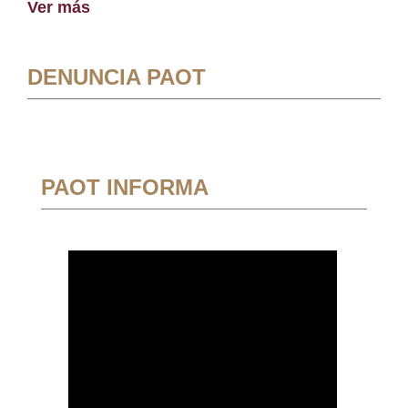
Ver más
DENUNCIA PAOT
PAOT INFORMA