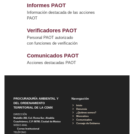
Informes PAOT
Información destacada de las acciones
PAOT
Verificadores PAOT
Personal PAOT autorizado
con funciones de verificación
Comunicados PAOT
Acciones destacadas PAOT
PROCURADURÍA AMBIENTAL Y
Navegación
DEL ORDENAMIENTO
Inicio
TERRITORIAL DE LA CDMX
Denuncia
¿Quiénes somos?
DIRECCIÓN
Micrositios
Medellín 202, Col. Roma Sur, Alcaldía
Comunicados
Cuauhtémoc, C.P. 06700, Ciudad de México
Consejo de Gobierno
WEB E-MAIL
Correo Institucional
TELÉFONO