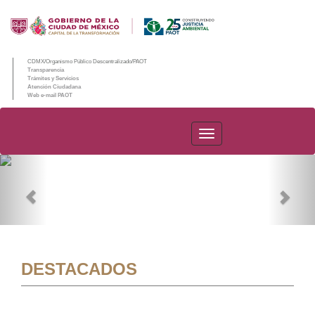
CDMX/Organismo Público Descentralizado/PAOT
Transparencia
Trámites y Servicios
Atención Ciudadana
Web e-mail PAOT
PAOT
Previous
Nex
DESTACADOS