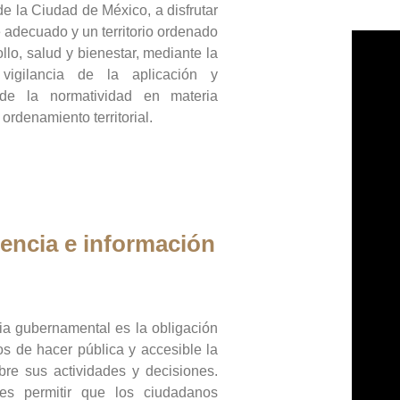
de la Ciudad de México, a disfrutar
 adecuado y un territorio ordenado
llo, salud y bienestar, mediante la
vigilancia de la aplicación y
 de la normatividad en materia
 ordenamiento territorial.
encia e información
ia gubernamental es la obligación
os de hacer pública y accesible la
bre sus actividades y decisiones.
es permitir que los ciudadanos