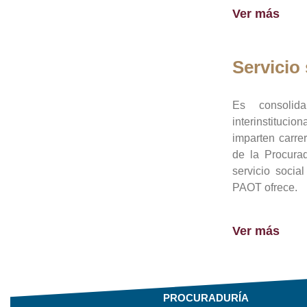
Ver más
Servicio 
Es consolid
interinstituci
imparten carre
de la Procura
servicio socia
PAOT ofrece.
Ver más
PROCURADURÍA