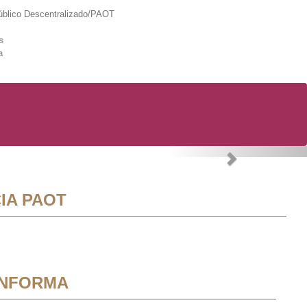
lico Descentralizado/PAOT
s
a
Next
IA PAOT
INFORMA