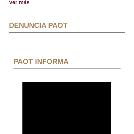
Ver más
DENUNCIA PAOT
PAOT INFORMA