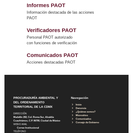
Informes PAOT
Información destacada de las acciones
PAOT
Verificadores PAOT
Personal PAOT autorizado
con funciones de verificación
Comunicados PAOT
Acciones destacadas PAOT
PROCURADURÍA AMBIENTAL Y
Navegación
DEL ORDENAMIENTO
Inicio
TERRITORIAL DE LA CDMX
Denuncia
¿Quiénes somos?
DIRECCIÓN
Micrositios
Medellín 202, Col. Roma Sur, Alcaldía
Comunicados
Cuauhtémoc, C.P. 06700, Ciudad de México
Consejo de Gobierno
WEB E-MAIL
Correo Institucional
TELÉFONO