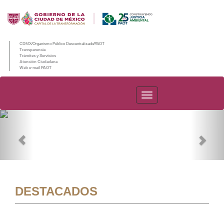
CDMX/Organismo Público Descentralizado/PAOT
Transparencia
Trámites y Servicios
Atención Ciudadana
Web e-mail PAOT
PAOT
Previous
Nex
DESTACADOS