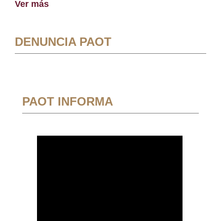
Ver más
DENUNCIA PAOT
PAOT INFORMA