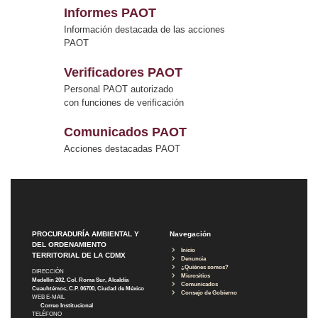
Informes PAOT
Información destacada de las acciones
PAOT
Verificadores PAOT
Personal PAOT autorizado
con funciones de verificación
Comunicados PAOT
Acciones destacadas PAOT
PROCURADURÍA AMBIENTAL Y
Navegación
DEL ORDENAMIENTO
Inicio
TERRITORIAL DE LA CDMX
Denuncia
¿Quiénes somos?
DIRECCIÓN
Micrositios
Medellín 202, Col. Roma Sur, Alcaldía
Comunicados
Cuauhtémoc, C.P. 06700, Ciudad de México
Consejo de Gobierno
WEB E-MAIL
Correo Institucional
TELÉFONO