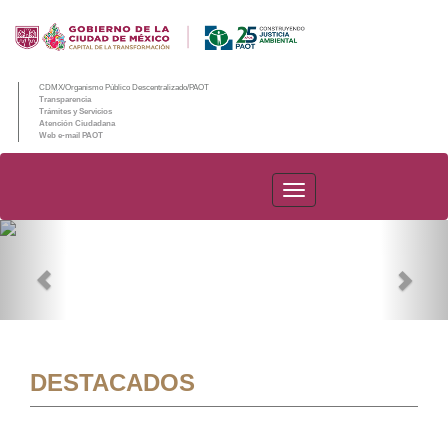
CDMX/Organismo Público Descentralizado/PAOT
Transparencia
Trámites y Servicios
Atención Ciudadana
Web e-mail PAOT
PAOT
Previous
Nex
DESTACADOS