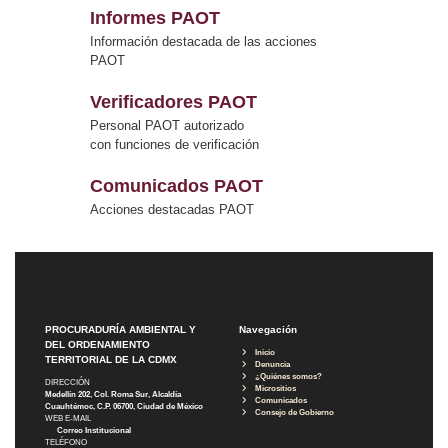
Informes PAOT
Información destacada de las acciones
PAOT
Verificadores PAOT
Personal PAOT autorizado
con funciones de verificación
Comunicados PAOT
Acciones destacadas PAOT
PROCURADURÍA AMBIENTAL Y
Navegación
DEL ORDENAMIENTO
Inicio
TERRITORIAL DE LA CDMX
Denuncia
¿Quiénes somos?
DIRECCIÓN
Micrositios
Medellín 202, Col. Roma Sur, Alcaldía
Comunicados
Cuauhtémoc, C.P. 06700, Ciudad de México
Consejo de Gobierno
WEB E-MAIL
Correo Institucional
TELÉFONO