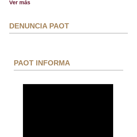
Ver más
DENUNCIA PAOT
PAOT INFORMA