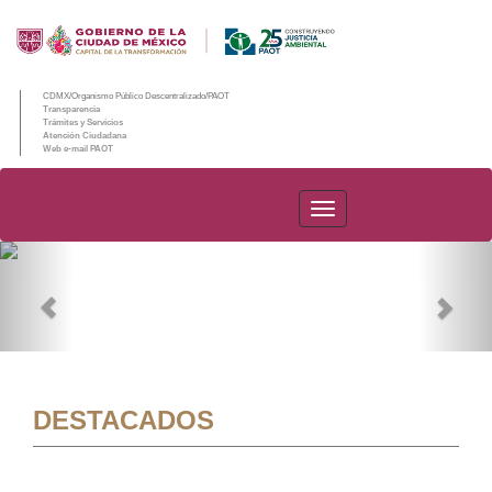
CDMX/Organismo Público Descentralizado/PAOT
Transparencia
Trámites y Servicios
Atención Ciudadana
Web e-mail PAOT
PAOT
Previous
Nex
DESTACADOS