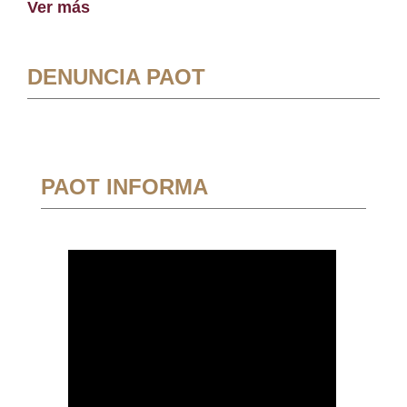
Ver más
DENUNCIA PAOT
PAOT INFORMA