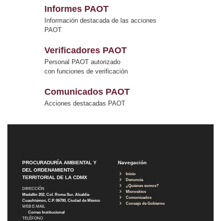
Informes PAOT
Información destacada de las acciones
PAOT
Verificadores PAOT
Personal PAOT autorizado
con funciones de verificación
Comunicados PAOT
Acciones destacadas PAOT
PROCURADURÍA AMBIENTAL Y
Navegación
DEL ORDENAMIENTO
Inicio
TERRITORIAL DE LA CDMX
Denuncia
¿Quiénes somos?
DIRECCIÓN
Micrositios
Medellín 202, Col. Roma Sur, Alcaldía
Comunicados
Cuauhtémoc, C.P. 06700, Ciudad de México
Consejo de Gobierno
WEB E-MAIL
Correo Institucional
TELÉFONO