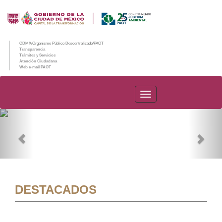
CDMX/Organismo Público Descentralizado/PAOT
Transparencia
Trámites y Servicios
Atención Ciudadana
Web e-mail PAOT
PAOT
Previous
Nex
DESTACADOS