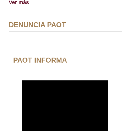
Ver más
DENUNCIA PAOT
PAOT INFORMA