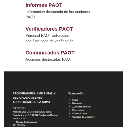
Informes PAOT
Información destacada de las acciones
PAOT
Verificadores PAOT
Personal PAOT autorizado
con funciones de verificación
Comunicados PAOT
Acciones destacadas PAOT
PROCURADURÍA AMBIENTAL Y
Navegación
DEL ORDENAMIENTO
Inicio
TERRITORIAL DE LA CDMX
Denuncia
¿Quiénes somos?
DIRECCIÓN
Micrositios
Medellín 202, Col. Roma Sur, Alcaldía
Comunicados
Cuauhtémoc, C.P. 06700, Ciudad de México
Consejo de Gobierno
WEB E-MAIL
Correo Institucional
TELÉFONO