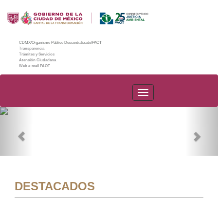
CDMX/Organismo Público Descentralizado/PAOT
Transparencia
Trámites y Servicios
Atención Ciudadana
Web e-mail PAOT
PAOT
Previous
Nex
DESTACADOS