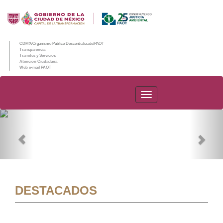
CDMX/Organismo Público Descentralizado/PAOT
Transparencia
Trámites y Servicios
Atención Ciudadana
Web e-mail PAOT
PAOT
Previous
Nex
DESTACADOS