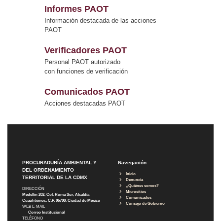
Informes PAOT
Información destacada de las acciones
PAOT
Verificadores PAOT
Personal PAOT autorizado
con funciones de verificación
Comunicados PAOT
Acciones destacadas PAOT
PROCURADURÍA AMBIENTAL Y
Navegación
DEL ORDENAMIENTO
Inicio
TERRITORIAL DE LA CDMX
Denuncia
¿Quiénes somos?
DIRECCIÓN
Micrositios
Medellín 202, Col. Roma Sur, Alcaldía
Comunicados
Cuauhtémoc, C.P. 06700, Ciudad de México
Consejo de Gobierno
WEB E-MAIL
Correo Institucional
TELÉFONO