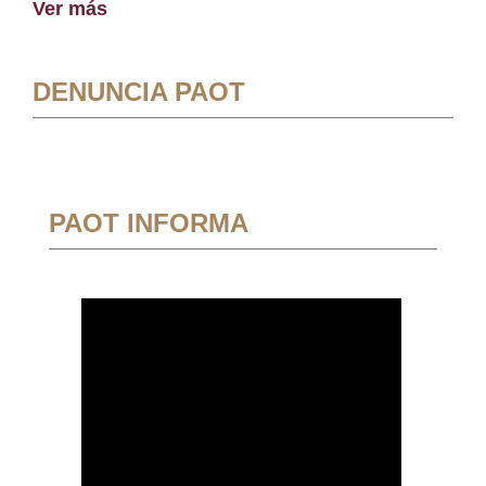
Ver más
DENUNCIA PAOT
PAOT INFORMA