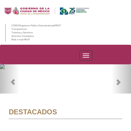
CDMX/Organismo Público Descentralizado/PAOT
Transparencia
Trámites y Servicios
Atención Ciudadana
Web e-mail PAOT
PAOT
Previous
Nex
DESTACADOS