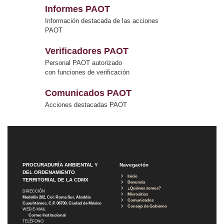
Informes PAOT
Información destacada de las acciones
PAOT
Verificadores PAOT
Personal PAOT autorizado
con funciones de verificación
Comunicados PAOT
Acciones destacadas PAOT
PROCURADURÍA AMBIENTAL Y
Navegación
DEL ORDENAMIENTO
Inicio
TERRITORIAL DE LA CDMX
Denuncia
¿Quiénes somos?
DIRECCIÓN
Micrositios
Medellín 202, Col. Roma Sur, Alcaldía
Comunicados
Cuauhtémoc, C.P. 06700, Ciudad de México
Consejo de Gobierno
WEB E-MAIL
Correo Institucional
TELÉFONO