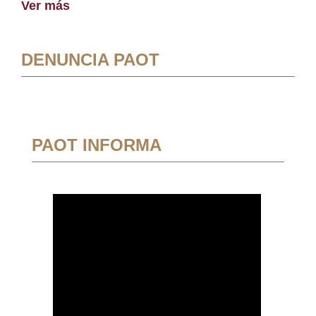
Ver más
DENUNCIA PAOT
PAOT INFORMA