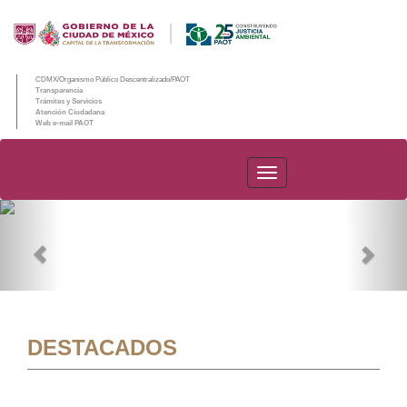
CDMX/Organismo Público Descentralizado/PAOT
Transparencia
Trámites y Servicios
Atención Ciudadana
Web e-mail PAOT
PAOT
Previous
Nex
DESTACADOS