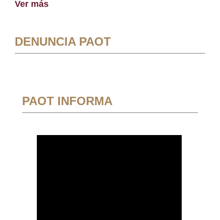
Ver más
DENUNCIA PAOT
PAOT INFORMA