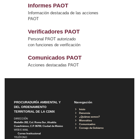
Informes PAOT
Información destacada de las acciones
PAOT
Verificadores PAOT
Personal PAOT autorizado
con funciones de verificación
Comunicados PAOT
Acciones destacadas PAOT
PROCURADURÍA AMBIENTAL Y
Navegación
DEL ORDENAMIENTO
Inicio
TERRITORIAL DE LA CDMX
Denuncia
¿Quiénes somos?
DIRECCIÓN
Micrositios
Medellín 202, Col. Roma Sur, Alcaldía
Comunicados
Cuauhtémoc, C.P. 06700, Ciudad de México
Consejo de Gobierno
WEB E-MAIL
Correo Institucional
TELÉFONO