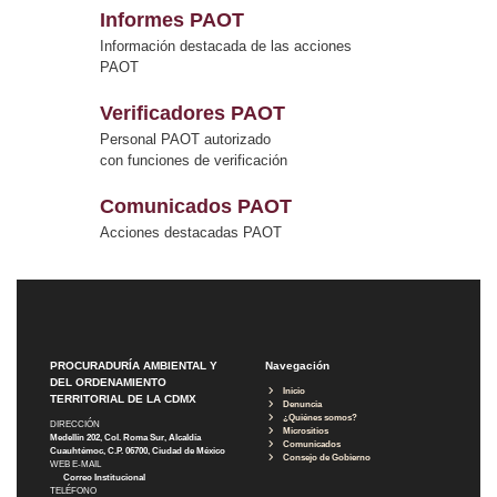
Informes PAOT
Información destacada de las acciones
PAOT
Verificadores PAOT
Personal PAOT autorizado
con funciones de verificación
Comunicados PAOT
Acciones destacadas PAOT
PROCURADURÍA AMBIENTAL Y
Navegación
DEL ORDENAMIENTO
Inicio
TERRITORIAL DE LA CDMX
Denuncia
¿Quiénes somos?
DIRECCIÓN
Micrositios
Medellín 202, Col. Roma Sur, Alcaldía
Comunicados
Cuauhtémoc, C.P. 06700, Ciudad de México
Consejo de Gobierno
WEB E-MAIL
Correo Institucional
TELÉFONO