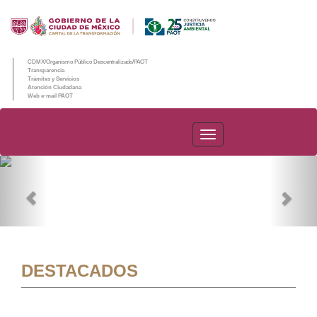
CDMX/Organismo Público Descentralizado/PAOT
Transparencia
Trámites y Servicios
Atención Ciudadana
Web e-mail PAOT
PAOT
Previous
Nex
DESTACADOS