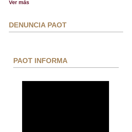
Ver más
DENUNCIA PAOT
PAOT INFORMA