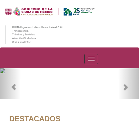
CDMX/Organismo Público Descentralizado/PAOT
Transparencia
Trámites y Servicios
Atención Ciudadana
Web e-mail PAOT
PAOT
Previous
Nex
DESTACADOS