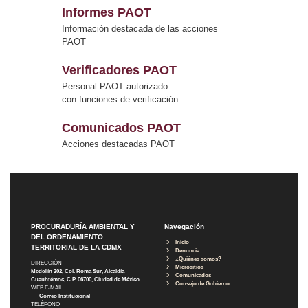
Informes PAOT
Información destacada de las acciones
PAOT
Verificadores PAOT
Personal PAOT autorizado
con funciones de verificación
Comunicados PAOT
Acciones destacadas PAOT
PROCURADURÍA AMBIENTAL Y
Navegación
DEL ORDENAMIENTO
Inicio
TERRITORIAL DE LA CDMX
Denuncia
¿Quiénes somos?
DIRECCIÓN
Micrositios
Medellín 202, Col. Roma Sur, Alcaldía
Comunicados
Cuauhtémoc, C.P. 06700, Ciudad de México
Consejo de Gobierno
WEB E-MAIL
Correo Institucional
TELÉFONO