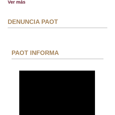
Ver más
DENUNCIA PAOT
PAOT INFORMA