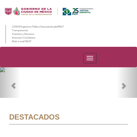
CDMX/Organismo Público Descentralizado/PAOT
Transparencia
Trámites y Servicios
Atención Ciudadana
Web e-mail PAOT
PAOT
Previous
Nex
DESTACADOS