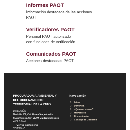
Informes PAOT
Información destacada de las acciones
PAOT
Verificadores PAOT
Personal PAOT autorizado
con funciones de verificación
Comunicados PAOT
Acciones destacadas PAOT
PROCURADURÍA AMBIENTAL Y
Navegación
DEL ORDENAMIENTO
Inicio
TERRITORIAL DE LA CDMX
Denuncia
¿Quiénes somos?
DIRECCIÓN
Micrositios
Medellín 202, Col. Roma Sur, Alcaldía
Comunicados
Cuauhtémoc, C.P. 06700, Ciudad de México
Consejo de Gobierno
WEB E-MAIL
Correo Institucional
TELÉFONO