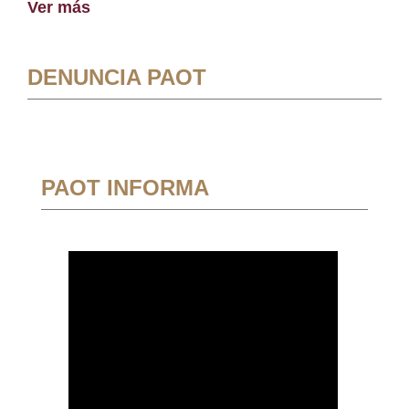
Ver más
DENUNCIA PAOT
PAOT INFORMA