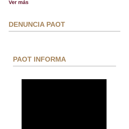
Ver más
DENUNCIA PAOT
PAOT INFORMA