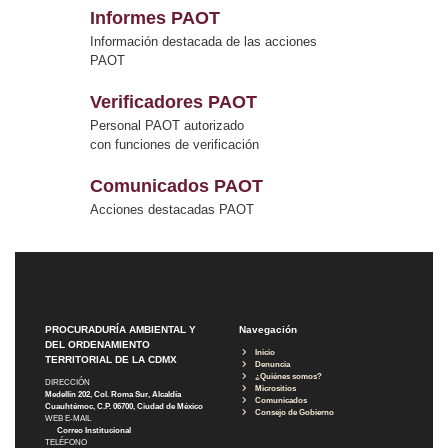
Informes PAOT
Información destacada de las acciones
PAOT
Verificadores PAOT
Personal PAOT autorizado
con funciones de verificación
Comunicados PAOT
Acciones destacadas PAOT
PROCURADURÍA AMBIENTAL Y
Navegación
DEL ORDENAMIENTO
Inicio
TERRITORIAL DE LA CDMX
Denuncia
¿Quiénes somos?
DIRECCIÓN
Micrositios
Medellín 202, Col. Roma Sur, Alcaldía
Comunicados
Cuauhtémoc, C.P. 06700, Ciudad de México
Consejo de Gobierno
WEB E-MAIL
Correo Institucional
TELÉFONO