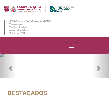
CDMX/Organismo Público Descentralizado/PAOT
Transparencia
Trámites y Servicios
Atención Ciudadana
Web e-mail PAOT
PAOT
Previous
Nex
DESTACADOS