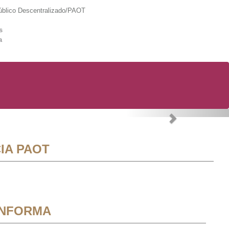
lico Descentralizado/PAOT
s
a
Next
IA PAOT
INFORMA