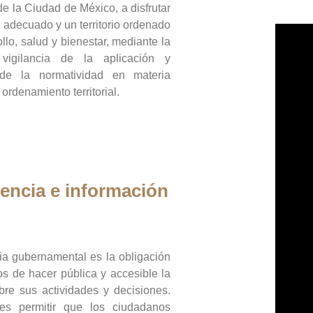
de la Ciudad de México, a disfrutar
 adecuado y un territorio ordenado
llo, salud y bienestar, mediante la
vigilancia de la aplicación y
 de la normatividad en materia
 ordenamiento territorial.
encia e información
ia gubernamental es la obligación
os de hacer pública y accesible la
bre sus actividades y decisiones.
es permitir que los ciudadanos