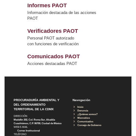
Informes PAOT
Información destacada de las acciones
PAOT
Verificadores PAOT
Personal PAOT autorizado
con funciones de verificación
Comunicados PAOT
Acciones destacadas PAOT
PROCURADURÍA AMBIENTAL Y
Navegación
DEL ORDENAMIENTO
Inicio
TERRITORIAL DE LA CDMX
Denuncia
¿Quiénes somos?
DIRECCIÓN
Micrositios
Medellín 202, Col. Roma Sur, Alcaldía
Comunicados
Cuauhtémoc, C.P. 06700, Ciudad de México
Consejo de Gobierno
WEB E-MAIL
Correo Institucional
TELÉFONO