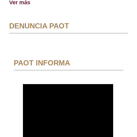
Ver más
DENUNCIA PAOT
PAOT INFORMA