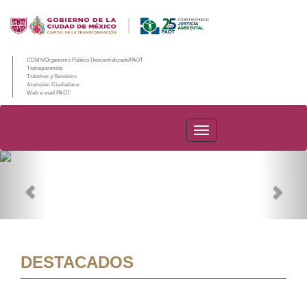
CDMX/Organismo Público Descentralizado/PAOT
Transparencia
Trámites y Servicios
Atención Ciudadana
Web e-mail PAOT
PAOT
Previous
Nex
DESTACADOS