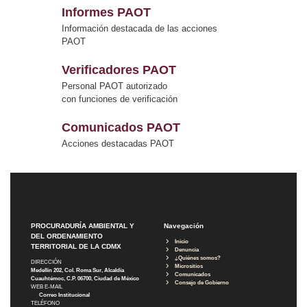
Informes PAOT
Información destacada de las acciones
PAOT
Verificadores PAOT
Personal PAOT autorizado
con funciones de verificación
Comunicados PAOT
Acciones destacadas PAOT
PROCURADURÍA AMBIENTAL Y
Navegación
DEL ORDENAMIENTO
Inicio
TERRITORIAL DE LA CDMX
Denuncia
¿Quiénes somos?
DIRECCIÓN
Micrositios
Medellín 202, Col. Roma Sur, Alcaldía
Comunicados
Cuauhtémoc, C.P. 06700, Ciudad de México
Consejo de Gobierno
WEB E-MAIL
Correo Institucional
TELÉFONO