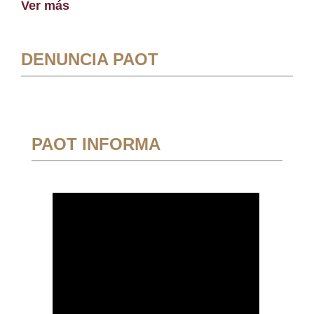
Ver más
DENUNCIA PAOT
PAOT INFORMA