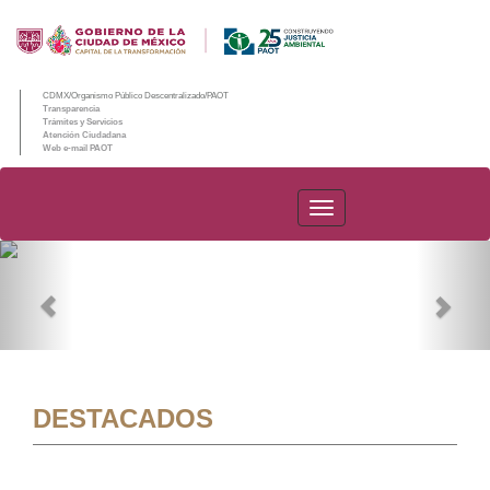
CDMX/Organismo Público Descentralizado/PAOT
Transparencia
Trámites y Servicios
Atención Ciudadana
Web e-mail PAOT
PAOT
Previous
Nex
DESTACADOS