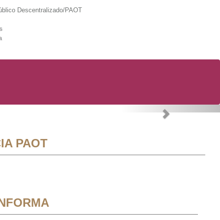
lico Descentralizado/PAOT
s
a
Next
IA PAOT
INFORMA