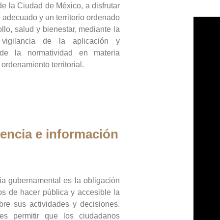
de la Ciudad de México, a disfrutar
 adecuado y un territorio ordenado
llo, salud y bienestar, mediante la
vigilancia de la aplicación y
 de la normatividad en materia
 ordenamiento territorial.
encia e información
ia gubernamental es la obligación
os de hacer pública y accesible la
bre sus actividades y decisiones.
es permitir que los ciudadanos