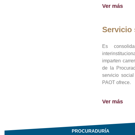
Ver más
Servicio 
Es consolid
interinstituci
imparten carre
de la Procura
servicio socia
PAOT ofrece.
Ver más
PROCURADURÍA