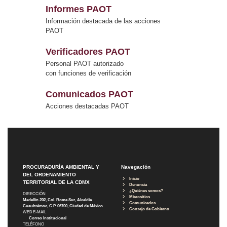
Informes PAOT
Información destacada de las acciones
PAOT
Verificadores PAOT
Personal PAOT autorizado
con funciones de verificación
Comunicados PAOT
Acciones destacadas PAOT
PROCURADURÍA AMBIENTAL Y
Navegación
DEL ORDENAMIENTO
Inicio
TERRITORIAL DE LA CDMX
Denuncia
¿Quiénes somos?
DIRECCIÓN
Micrositios
Medellín 202, Col. Roma Sur, Alcaldía
Comunicados
Cuauhtémoc, C.P. 06700, Ciudad de México
Consejo de Gobierno
WEB E-MAIL
Correo Institucional
TELÉFONO