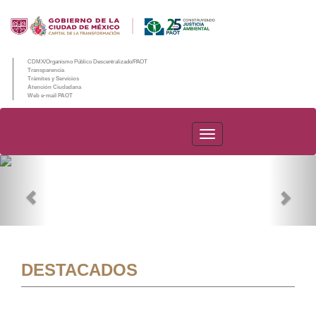
CDMX/Organismo Público Descentralizado/PAOT
Transparencia
Trámites y Servicios
Atención Ciudadana
Web e-mail PAOT
PAOT
Previous
Nex
DESTACADOS