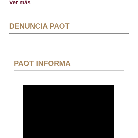
Ver más
DENUNCIA PAOT
PAOT INFORMA