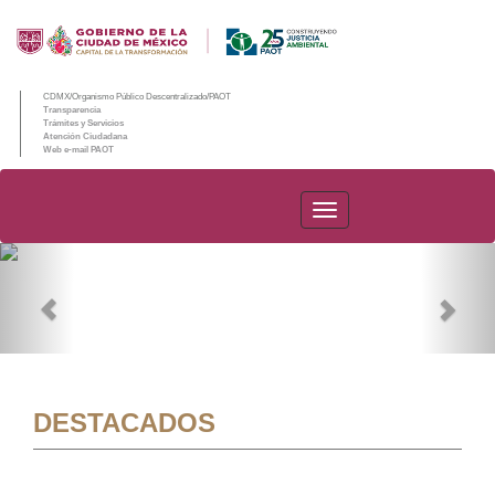
CDMX/Organismo Público Descentralizado/PAOT
Transparencia
Trámites y Servicios
Atención Ciudadana
Web e-mail PAOT
PAOT
Previous
Nex
DESTACADOS