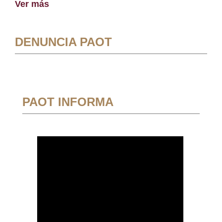
Ver más
DENUNCIA PAOT
PAOT INFORMA