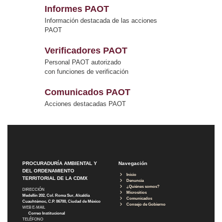
Informes PAOT
Información destacada de las acciones
PAOT
Verificadores PAOT
Personal PAOT autorizado
con funciones de verificación
Comunicados PAOT
Acciones destacadas PAOT
PROCURADURÍA AMBIENTAL Y
Navegación
DEL ORDENAMIENTO
Inicio
TERRITORIAL DE LA CDMX
Denuncia
¿Quiénes somos?
DIRECCIÓN
Micrositios
Medellín 202, Col. Roma Sur, Alcaldía
Comunicados
Cuauhtémoc, C.P. 06700, Ciudad de México
Consejo de Gobierno
WEB E-MAIL
Correo Institucional
TELÉFONO