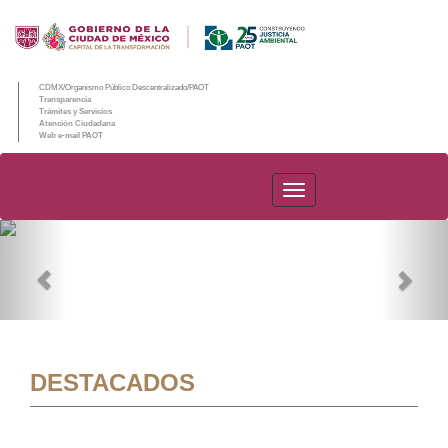
CDMX/Organismo Público Descentralizado/PAOT
Transparencia
Trámites y Servicios
Atención Ciudadana
Web e-mail PAOT
PAOT
Previous
Nex
DESTACADOS