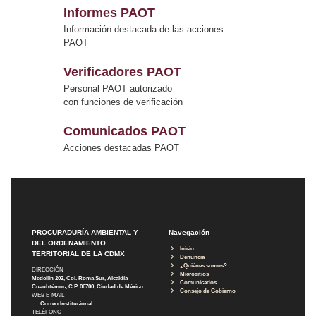
Informes PAOT
Información destacada de las acciones
PAOT
Verificadores PAOT
Personal PAOT autorizado
con funciones de verificación
Comunicados PAOT
Acciones destacadas PAOT
PROCURADURÍA AMBIENTAL Y
Navegación
DEL ORDENAMIENTO
Inicio
TERRITORIAL DE LA CDMX
Denuncia
¿Quiénes somos?
DIRECCIÓN
Micrositios
Medellín 202, Col. Roma Sur, Alcaldía
Comunicados
Cuauhtémoc, C.P. 06700, Ciudad de México
Consejo de Gobierno
WEB E-MAIL
Correo Institucional
TELÉFONO