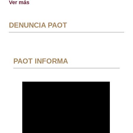
Ver más
DENUNCIA PAOT
PAOT INFORMA