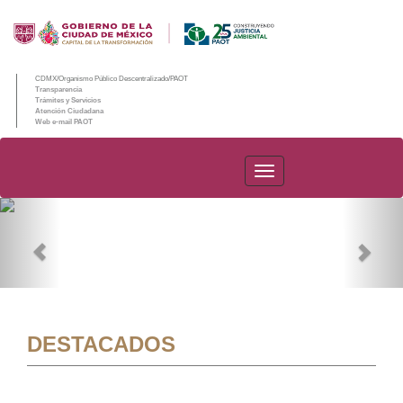
CDMX/Organismo Público Descentralizado/PAOT
Transparencia
Trámites y Servicios
Atención Ciudadana
Web e-mail PAOT
PAOT
Previous
Nex
DESTACADOS