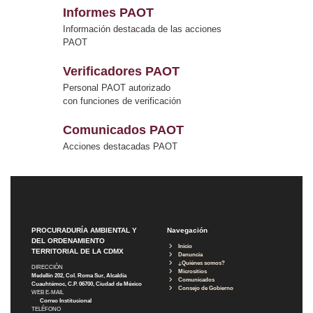
Informes PAOT
Información destacada de las acciones
PAOT
Verificadores PAOT
Personal PAOT autorizado
con funciones de verificación
Comunicados PAOT
Acciones destacadas PAOT
PROCURADURÍA AMBIENTAL Y
Navegación
DEL ORDENAMIENTO
Inicio
TERRITORIAL DE LA CDMX
Denuncia
¿Quiénes somos?
DIRECCIÓN
Micrositios
Medellín 202, Col. Roma Sur, Alcaldía
Comunicados
Cuauhtémoc, C.P. 06700, Ciudad de México
Consejo de Gobierno
WEB E-MAIL
Correo Institucional
TELÉFONO