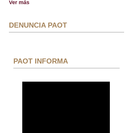
Ver más
DENUNCIA PAOT
PAOT INFORMA