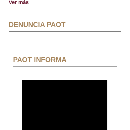
Ver más
DENUNCIA PAOT
PAOT INFORMA