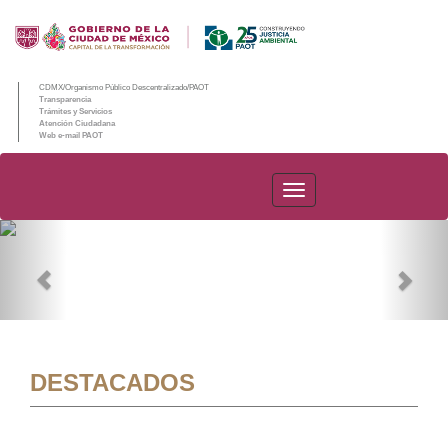
CDMX/Organismo Público Descentralizado/PAOT
Transparencia
Trámites y Servicios
Atención Ciudadana
Web e-mail PAOT
PAOT
Previous
Nex
DESTACADOS