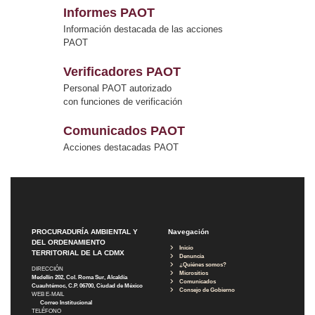
Informes PAOT
Información destacada de las acciones
PAOT
Verificadores PAOT
Personal PAOT autorizado
con funciones de verificación
Comunicados PAOT
Acciones destacadas PAOT
PROCURADURÍA AMBIENTAL Y
Navegación
DEL ORDENAMIENTO
Inicio
TERRITORIAL DE LA CDMX
Denuncia
¿Quiénes somos?
DIRECCIÓN
Micrositios
Medellín 202, Col. Roma Sur, Alcaldía
Comunicados
Cuauhtémoc, C.P. 06700, Ciudad de México
Consejo de Gobierno
WEB E-MAIL
Correo Institucional
TELÉFONO