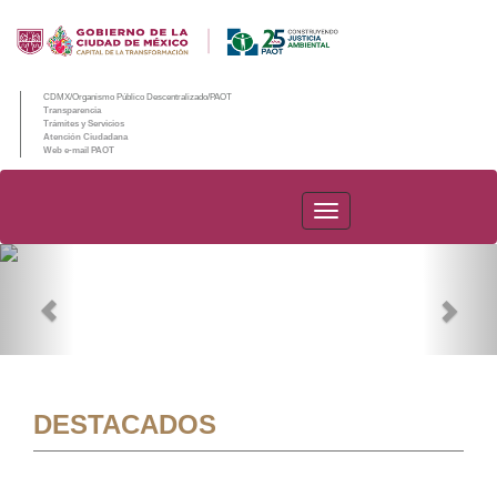
CDMX/Organismo Público Descentralizado/PAOT
Transparencia
Trámites y Servicios
Atención Ciudadana
Web e-mail PAOT
PAOT
Previous
Nex
DESTACADOS