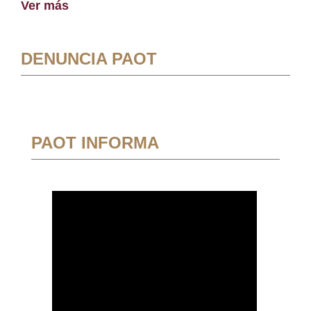
Ver más
DENUNCIA PAOT
PAOT INFORMA