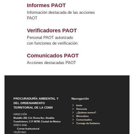
Informes PAOT
Información destacada de las acciones
PAOT
Verificadores PAOT
Personal PAOT autorizado
con funciones de verificación
Comunicados PAOT
Acciones destacadas PAOT
PROCURADURÍA AMBIENTAL Y
Navegación
DEL ORDENAMIENTO
Inicio
TERRITORIAL DE LA CDMX
Denuncia
¿Quiénes somos?
DIRECCIÓN
Micrositios
Medellín 202, Col. Roma Sur, Alcaldía
Comunicados
Cuauhtémoc, C.P. 06700, Ciudad de México
Consejo de Gobierno
WEB E-MAIL
Correo Institucional
TELÉFONO